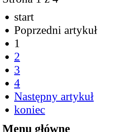
start
Poprzedni artykuł
1
2
3
4
Następny artykuł
koniec
Menu główne